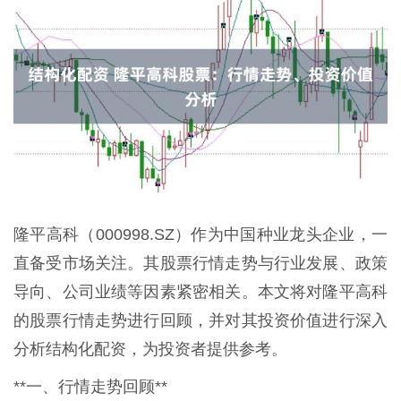
隆平高科（000998.SZ）作为中国种业龙头企业，一
直备受市场关注。其股票行情走势与行业发展、政策
导向、公司业绩等因素紧密相关。本文将对隆平高科
的股票行情走势进行回顾，并对其投资价值进行深入
分析结构化配资，为投资者提供参考。
**一、行情走势回顾**