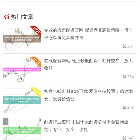
热门文章
专业的股票配资官网 配资盘复牌后策略：何时
平仓以避免风险并最
261
在线配资网站 线上炒股配资：杠杆交易，放大
收益！
254
实盘10倍杠杆app下载 爱康科技股票：稳健增
长，投资价值凸
248
4
配资行业查询 中国十大配资公司平台官网全
览：专业、安全、便捷
247