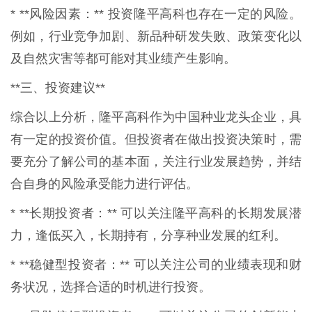
* **风险因素：** 投资隆平高科也存在一定的风险。
例如，行业竞争加剧、新品种研发失败、政策变化以
及自然灾害等都可能对其业绩产生影响。
**三、投资建议**
综合以上分析，隆平高科作为中国种业龙头企业，具
有一定的投资价值。但投资者在做出投资决策时，需
要充分了解公司的基本面，关注行业发展趋势，并结
合自身的风险承受能力进行评估。
* **长期投资者：** 可以关注隆平高科的长期发展潜
力，逢低买入，长期持有，分享种业发展的红利。
* **稳健型投资者：** 可以关注公司的业绩表现和财
务状况，选择合适的时机进行投资。