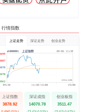
行情指数
上证走势
深证走势
创业走势
上证指数
深证成指
创业板指
3878.92
14070.78
3511.47
0.49
(0.01%)
-73.42
(-0.52%)
-23.67
(-0.67%)