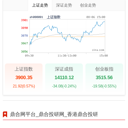
上证走势
深证走势
创业走势
上证指数
深证成指
创业板指
3900.35
14110.12
3515.56
21.92
(0.57%)
-34.08
(-0.24%)
-19.58
(-0.55%)
鼎合网平台_鼎合投研网_香港鼎合投研