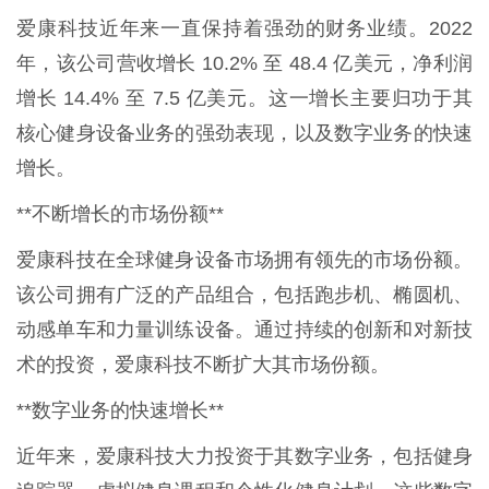
爱康科技近年来一直保持着强劲的财务业绩。2022
年，该公司营收增长 10.2% 至 48.4 亿美元，净利润
增长 14.4% 至 7.5 亿美元。这一增长主要归功于其
核心健身设备业务的强劲表现，以及数字业务的快速
增长。
**不断增长的市场份额**
爱康科技在全球健身设备市场拥有领先的市场份额。
该公司拥有广泛的产品组合，包括跑步机、椭圆机、
动感单车和力量训练设备。通过持续的创新和对新技
术的投资，爱康科技不断扩大其市场份额。
**数字业务的快速增长**
近年来，爱康科技大力投资于其数字业务，包括健身