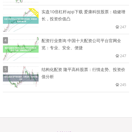
实盘10倍杠杆app下载 爱康科技股票：稳健增
长，投资价值凸
247
4
配资行业查询 中国十大配资公司平台官网全
览：专业、安全、便捷
247
5
结构化配资 隆平高科股票：行情走势、投资价
值分析
245