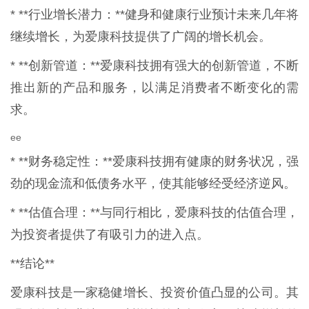
* **行业增长潜力：**健身和健康行业预计未来几年将
继续增长，为爱康科技提供了广阔的增长机会。
* **创新管道：**爱康科技拥有强大的创新管道，不断
推出新的产品和服务，以满足消费者不断变化的需
求。
ee
* **财务稳定性：**爱康科技拥有健康的财务状况，强
劲的现金流和低债务水平，使其能够经受经济逆风。
* **估值合理：**与同行相比，爱康科技的估值合理，
为投资者提供了有吸引力的进入点。
**结论**
爱康科技是一家稳健增长、投资价值凸显的公司。其