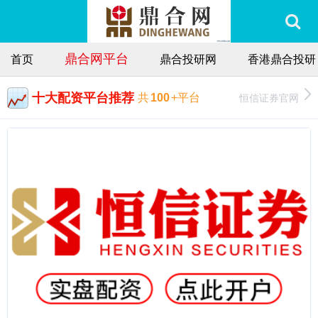
鼎合网平台
首页
鼎合投研网
香港鼎合投研
十大配资平台推荐
恒信证券官网
共
100
+平台