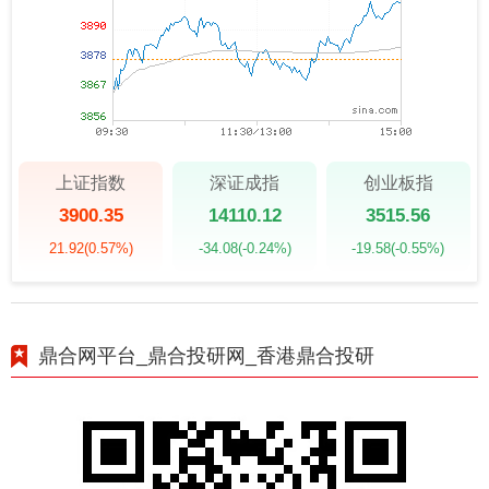
上证指数
深证成指
创业板指
3900.35
14110.12
3515.56
21.92
(0.57%)
-34.08
(-0.24%)
-19.58
(-0.55%)
鼎合网平台_鼎合投研网_香港鼎合投研