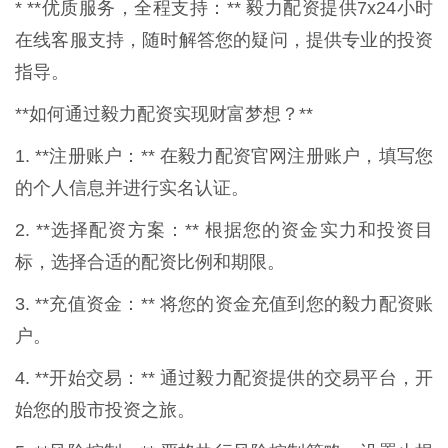
* **优质服务，全程支持：** 毅力配资提供7x24小时
在线客服支持，随时解答您的疑问，提供专业的投资
指导。
**如何通过毅力配资实现财富梦想？**
1. **注册账户：** 在毅力配资官网注册账户，填写您
的个人信息并进行实名认证。
2. **选择配资方案：** 根据您的资金实力和投资目
标，选择合适的配资比例和期限。
3. **充值资金：** 将您的资金充值到您的毅力配资账
户。
4. **开始交易：** 通过毅力配资提供的交易平台，开
始您的股市投资之旅。