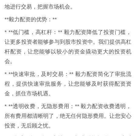
地进行交易，把握市场机会。
**毅力配资的优势：**
* **低门槛，高杠杆：** 毅力配资降低了投资门槛，
让更多投资者能够参与到股市投资中。我们提供高杠
杆配资，让您能够以较小的资金撬动更大的投资机
会。
* **快速审批，及时交易：** 毅力配资简化了审批流
程，提供快速审批服务，让您能够及时获得配资资
金，抓住市场机遇。
* **透明收费，无隐形费用：** 毅力配资收费透明，
所有费用都清晰明了，绝无任何隐形费用。让您安心
投资，无后顾之忧。