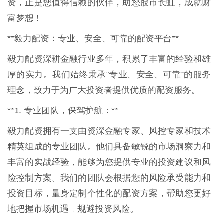
资，正是您值得信赖的伙伴，助您股市长虹，成就财
富梦想！
**毅力配资：专业、安全、可靠的配资平台**
毅力配资深耕金融行业多年，积累了丰富的经验和雄
厚的实力。我们始终秉承“专业、安全、可靠”的服务
理念，致力于为广大投资者提供优质的配资服务。
**1. 专业团队，保驾护航：**
毅力配资拥有一支由资深金融专家、风控专家和技术
精英组成的专业团队。他们具备敏锐的市场洞察力和
丰富的实战经验，能够为您提供专业的投资建议和风
险控制方案。我们的团队会根据您的风险承受能力和
投资目标，量身定制个性化的配资方案，帮助您更好
地把握市场机遇，规避投资风险。