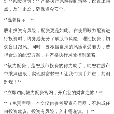
5. **风险控制：** 严格执行风险控制策略，设置止损
点，及时止盈，确保资金安全。
**温馨提示：**
股市投资有风险，配资更是如此。在使用毅力配资进
行投资时，请务必充分了解股市风险，理性投资，切
勿盲目跟风。同时，要根据自身的风险承受能力，选
择合适的配资方案，并严格执行风险控制策略。
**毅力配资，是您股市投资的得力助手，助您在股市
中乘风破浪，实现财富梦想！让我们携手并进，共创
辉煌！**
**立即访问毅力配资官网，开启您的财富之旅！**
**（免责声明：本文仅供参考配资公司网，不构成任
何投资建议。投资有风险，入市需谨慎。）**