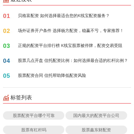
01
贝格富配资 如何选择最适合您的K线宝配资服务？
02
场外证券开户条件 选择杨方配资，稳赢不亏，专家推荐！
03
正规的配资平台排行榜 K线宝股票被停牌，配资交易受阻
04
股票几点开盘 信托配资比例：如何选择最合适的杠杆比例？
05
股票配资合同 信托帮助降低配资风险
标签列表
股票配资平台哪个可靠
国内最大的配资平台公司
股票有杠杆吗
股票鑫东财配资