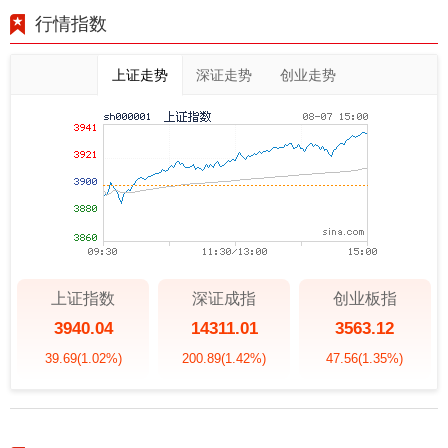
行情指数
上证走势
深证走势
创业走势
上证指数
深证成指
创业板指
3940.04
14311.01
3563.12
39.69
(1.02%)
200.89
(1.42%)
47.56
(1.35%)