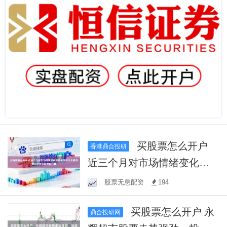
买股票怎么开户
香港鼎合投研
近三个月对市场情绪变化反
应敏感的资金使用按月杠杆
股票无息配资
194
炒股的执行偏
买股票怎么开户 永
鼎合投研网