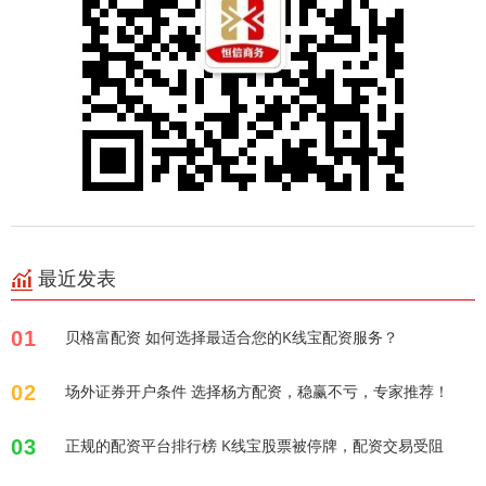
最近发表
01
贝格富配资 如何选择最适合您的K线宝配资服务？
02
场外证券开户条件 选择杨方配资，稳赢不亏，专家推荐！
03
正规的配资平台排行榜 K线宝股票被停牌，配资交易受阻