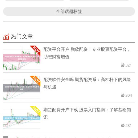
全部话题标签
热门文章
配资平台开户 鹏欣配资：专业股票配资平台，
助您财富增值
321
配资软件安全吗 期货配资系：高杠杆下的风险
与机遇
304
期货配资开户下载 股票入门指南：了解基础知
识
281