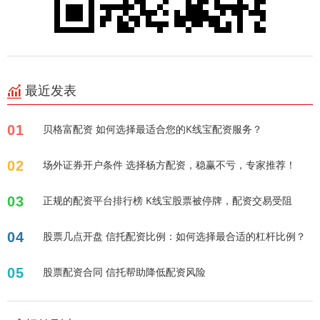
最近发表
01
贝格富配资 如何选择最适合您的K线宝配资服务？
02
场外证券开户条件 选择杨方配资，稳赢不亏，专家推荐！
03
正规的配资平台排行榜 K线宝股票被停牌，配资交易受阻
04
股票几点开盘 信托配资比例：如何选择最合适的杠杆比例？
05
股票配资合同 信托帮助降低配资风险