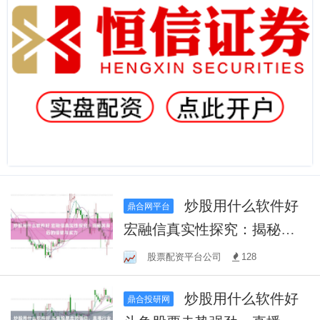
炒股用什么软件好
鼎合网平台
宏融信真实性探究：揭秘其
背后的信誉与实力
股票配资平台公司
128
炒股用什么软件好
鼎合投研网